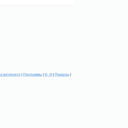
в интернете
|
Программы
|
[0_0]
|
Приколы
|