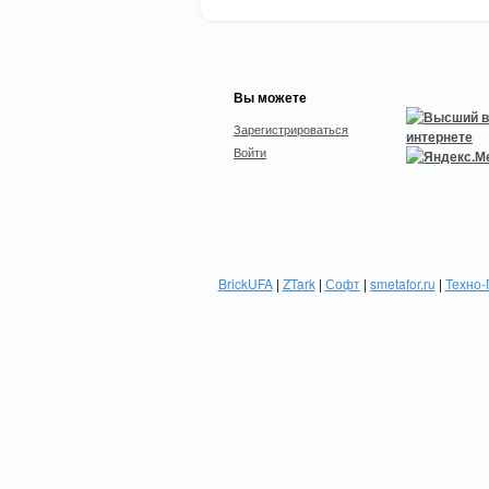
Вы можете
Зарегистрироваться
Войти
BrickUFA
|
ZTark
|
Софт
|
smetafor.ru
|
Техно-