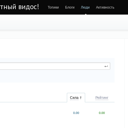
ётный видос!
Топики
Блоги
Люди
Активность
Сила
Рейтинг
0.00
0.00