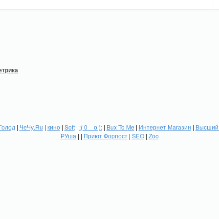
Голод
|
ЧеЧу.Ru
|
кино
|
Soft
|
:( 0 _ о ):
|
Bux To Me
|
Интернет Магазин
|
Высший 
РУша
| |
Приют Форпост
|
SEO
|
Zoo