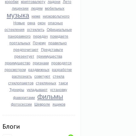
коробки
криптовалюту
ладони
Лето
лицензии
людям
мобильных
музыка
ниже
низковольтного
Новые
окна
окон
опасных
остекления
остеклить
Официальные
панорамного
передач
покидаете
портальных
Почему
правильно
предпочитают
Представьте
презентует
преимущества
преимущество
признаки
проводятся
просмотром
раздвижных
разработке
распознать
советуют
стекла
стеклопакетов
стеклянных
такси
Турниры
укладывают
установку
фильмы
фаворитами
фотосессии
Шевроле
ящиков
Блоги