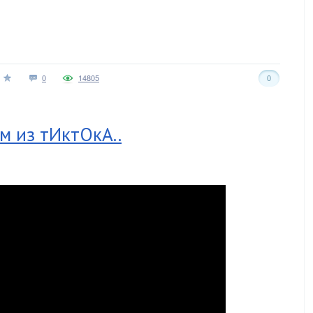
0
14805
0
м из тИктОкА..