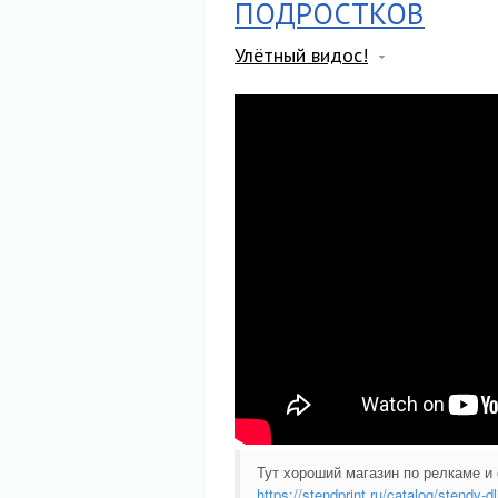
ПОДРОСТКОВ
Улётный видос!
Тут хороший магазин по релкаме и
https://stendprint.ru/catalog/stendy-dl