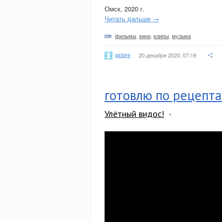
Омск, 2020 г.
Читать дальше →
фильмы
,
кино
,
клипы
,
музыка
gstore
20 декабря 2020, 07:19
готовлю по рецепта
Улётный видос!