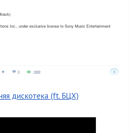
track)
ions Inc., under exclusive license to Sony Music Entertainment
0
1869
0
яя дискотека (ft. БЦХ)