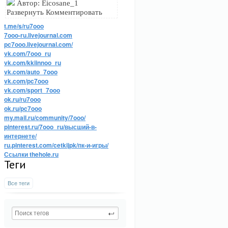
Автор: Eicosane_1
Развернуть Комментировать
t.me/s/ru7ooo
7ooo-ru.livejournal.com
pc7ooo.livejournal.com/
vk.com/7ooo_ru
vk.com/kkiinnoo_ru
vk.com/auto_7ooo
vk.com/pc7ooo
vk.com/sport_7ooo
ok.ru/ru7ooo
ok.ru/pc7ooo
my.mail.ru/community/7ooo/
pinterest.ru/7ooo_ru/высший-в-
интернете/
ru.pinterest.com/cetkijpk/пк-и-игры/
Ссылки thehole.ru
Теги
Все теги