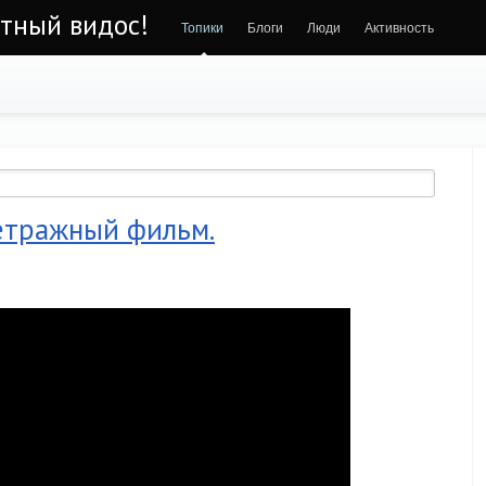
ётный видос!
Топики
Блоги
Люди
Активность
етражный фильм.