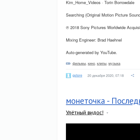
Kim_Home_Videos · Torin Borrowdale
Searching (Original Motion Picture Sound
℗ 2018 Sony Pictures Worldwide Acquisit
Mixing Engineer: Brad Haehnel
Auto-generated by YouTube.
фильмы
,
кино
,
клипы
,
музыка
gstore
20 декабря 2020, 07:18
монеточка - Последн
Улётный видос!