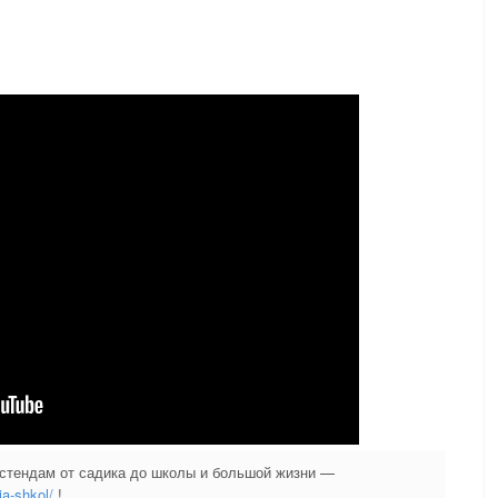
 стендам от садика до школы и большой жизни —
ja-shkol/
!