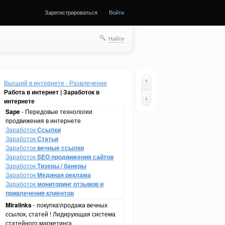
Зарегистрироваться
Войти
Найти
Высший в интернете - Развлечение
Работа в интернет | Заработок в
интернете
Sape
- Передовые технологии
продвижения в интернете
Заработок
Ссылки
Заработок
Статьи
Заработок
вечные ссылки
Заработок
SEO продвижения сайтов
Заработок
Тизеры / банеры
Заработок
Мединая реклама
Заработок
мониторинг отзывов и
привлечения клиентов
Miralinks
- покупка\продажа вечных
ссылок, статей ! Лидирующая система
статейного маркетинга .