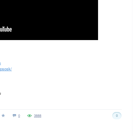
s
ppsosk/
u
0
3888
0