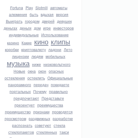
Fortuna
Play
Slotmill
автоматы
алюминия
быть
вдыхая
версия
Выиграть
городом
дверей
девушек
деньгах
деньги
дом
игре
инвесторов
индивидуальные
Использование
кино
клипы
казино
Какие
коробки
криптовалюту
ладони
Лето
лицензии
людям
мобильных
музыка
ниже
низковольтного
Новые
окна
окон
опасных
остекления
остеклить
Официальные
панорамного
передач
покидаете
портальных
Почему
правильно
предпочитают
Представьте
презентует
преимущества
преимущество
признаки
проводятся
просмотром
раздвижных
разработке
распознать
советуют
стекла
стеклопакетов
стеклянных
такси