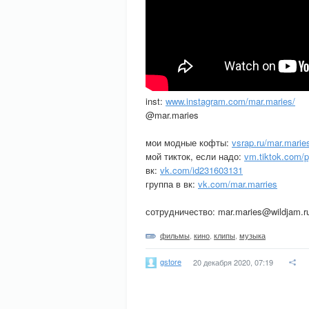
inst:
www.instagram.com/mar.maries/
@mar.maries
мои модные кофты:
vsrap.ru/mar.marie
мой тикток, если надо:
vm.tiktok.com/
вк:
vk.com/id231603131
группа в вк:
vk.com/mar.marries
сотрудничество: mar.maries@wildjam.r
фильмы
,
кино
,
клипы
,
музыка
gstore
20 декабря 2020, 07:19