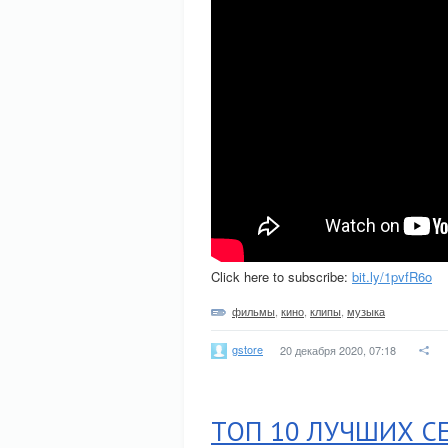
Click here to subscribe:
bit.ly/1pvfR6o
фильмы
,
кино
,
клипы
,
музыка
gstore
20 декабря 2020, 07:18
ТОП 10 ЛУЧШИХ СЕ