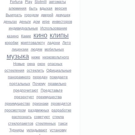
Fortuna
Play
Slotmill
автоматы
алюминия
быть
вдыхая
версия
Выиграть
городом
дверей
девушек
деньгах
деньги
дом
игре
инвесторов
индивидуальные
Использование
кино
клипы
казино
Какие
коробки
криптовалюту
ладони
Лето
лицензии
людям
мобильных
музыка
ниже
низковольтного
Новые
окна
окон
опасных
остекления
остеклить
Официальные
панорамного
передач
покидаете
портальных
Почему
правильно
предпочитают
Представьте
презентует
преимущества
преимущество
признаки
проводятся
просмотром
раздвижных
разработке
распознать
советуют
стекла
стеклопакетов
стеклянных
такси
Турниры
укладывают
установку