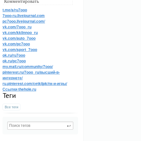
Комментировать
t.me/s/ru7ooo
7ooo-ru.livejournal.com
pc7ooo.livejournal.com/
vk.com/7ooo_ru
vk.com/kkiinnoo_ru
vk.com/auto_7ooo
vk.com/pc7ooo
vk.com/sport_7ooo
ok.ru/ru7ooo
ok.ru/pc7ooo
my.mail.ru/community/7ooo/
pinterest.ru/7ooo_ru/высший-в-
интернете/
ru.pinterest.com/cetkijpk/пк-и-игры/
Ссылки thehole.ru
Теги
Все теги