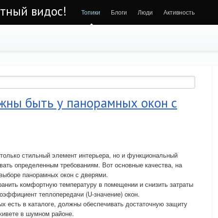
ётный видос!
Топики
Блоги
Люди
Активность
жны быть у панорамных окон с
только стильный элемент интерьера, но и функциональный
вать определенным требованиям. Вот основные качества, на
 выборе панорамных окон с дверями.
ранить комфортную температуру в помещении и снизить затраты
коэффициент теплопередачи (U-значение) окон.
х есть в каталоге, должны обеспечивать достаточную защиту
живете в шумном районе.