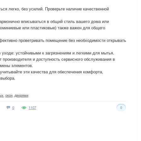
ься легко, без усилий. Проверьте наличие качественной
армонично вписываться в общий стиль вашего дома или
люминиевые или пластиковые) также важен для общего
ффективно проветривать помещение без необходимости открывать
 уходе: устойчивыми к загрязнениям и легкими для мытья.
от производителя и доступность сервисного обслуживания в
амены элементов.
учитывайте эти качества для обеспечения комфорта,
 выбора.
ых
,
окон
,
дверями
0
1107
0