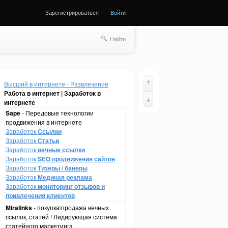
Зарегистрироваться
Войти
Найти
Высший в интернете - Развлечение
Работа в интернет | Заработок в
интернете
Sape
- Передовые технологии
продвижения в интернете
Заработок
Ссылки
Заработок
Статьи
Заработок
вечные ссылки
Заработок
SEO продвижения сайтов
Заработок
Тизеры / банеры
Заработок
Мединая реклама
Заработок
мониторинг отзывов и
привлечения клиентов
Miralinks
- покупка\продажа вечных
ссылок, статей ! Лидирующая система
статейного маркетинга .